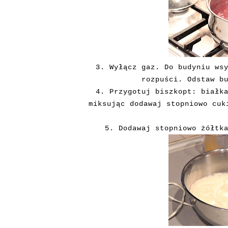
3. Wyłącz gaz. Do budyniu ws
rozpuści. Odstaw b
4. Przygotuj biszkopt: białk
miksując dodawaj stopniowo cuk
5. Dodawaj stopniowo żółtk