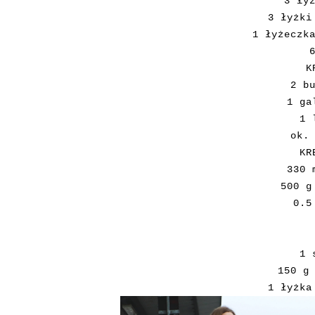
3 ły
3 łyżki
1 łyżeczk
K
2 b
1 ga
1 
ok.
KR
330 
500 g
0.5
1 
150 g
1 łyżka