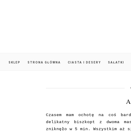
SKLEP
STRONA GŁÓWNA
CIASTA I DESERY
SAŁATKI
A
Czasem mam ochotę na coś bard
delikatny biszkopt z dwoma m
zniknęło w 5 min. Wszystkim aż s