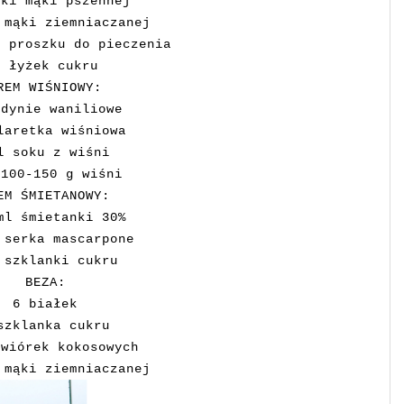
żki mąki pszennej
 mąki ziemniaczanej
a proszku do pieczenia
6 łyżek cukru
REM WIŚNIOWY:
udynie waniliowe
laretka wiśniowa
l soku z wiśni
 100-150 g wiśni
EM ŚMIETANOWY:
ml śmietanki 30%
 serka mascarpone
 szklanki cukru
BEZA:
6 białek
szklanka cukru
 wiórek kokosowych
 mąki ziemniaczanej