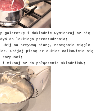
yp galaretkę i dokładnie wymieszaj aż się
udyń do lekkiego przestudzenia;
a ubij na sztywną pianę, następnie ciągle
ier. Ubijaj pianę aż cukier całkowicie się
rozpuści;
a i miksuj aż do połączenia składników;