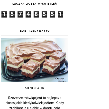
ŁĄCZNA LICZBA WYŚWIETLEŃ
1
5
7
4
8
5
5
1
POPULARNE POSTY
MINOTAUR
Szczerze mówiąc jest to najlepsze
ciasto jakie kiedykolwiek jadłam. Kiedy
zrobiłam je u siebie w domu, cała