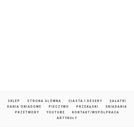
SKLEP
STRONA GŁÓWNA
CIASTA I DESERY
SAŁATKI
DANIA OBIADOWE
PIECZYWO
PRZEKĄSKI
ŚNIADANIA
PRZETWORY
YOUTUBE
KONTAKT/WSPÓŁPRACA
ARTYKUŁY