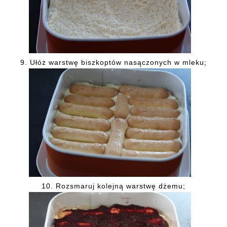
9. Ułóż warstwę biszkoptów nasączonych w mleku;
10. Rozsmaruj kolejną warstwę dżemu;