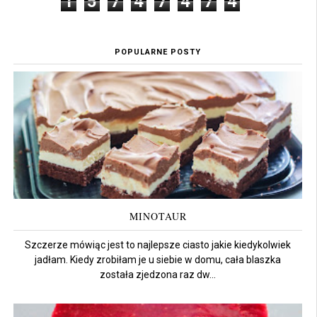
1
5
7
4
7
4
7
4
POPULARNE POSTY
MINOTAUR
Szczerze mówiąc jest to najlepsze ciasto jakie kiedykolwiek
jadłam. Kiedy zrobiłam je u siebie w domu, cała blaszka
została zjedzona raz dw...