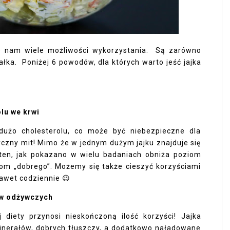
e nam wiele możliwości wykorzystania.
Są zarówno
ałka.
Poniżej 6 powodów, dla których warto jeść jajka
lu we krwi
 dużo cholesterolu, co może być niebezpieczne dla
yczny mit! Mimo że w jednym dużym jajku znajduje się
 ten, jak pokazano w wielu badaniach obniża poziom
iom „dobrego”. Możemy się także cieszyć korzyściami
 nawet codziennie
😉
ów odżywczych
 diety przynosi nieskończoną ilość korzyści! Jajka
inerałów, dobrych tłuszczy, a dodatkowo naładowane