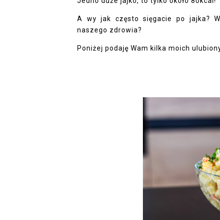
Jedno duże jajko, to tylko około 80kcal!
A wy jak często sięgacie po jajka? Wi
naszego zdrowia?
Poniżej podaję Wam kilka moich ulubiony