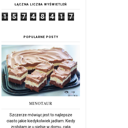
ŁĄCZNA LICZBA WYŚWIETLEŃ
1
5
7
4
8
4
1
7
POPULARNE POSTY
MINOTAUR
Szczerze mówiąc jest to najlepsze
ciasto jakie kiedykolwiek jadłam. Kiedy
zrobiłam je u siebie w domu, cała