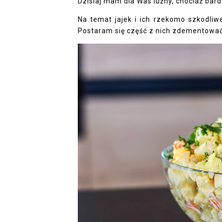
Dzisiaj mam dla Was luźny, chociaż bard
Na temat jajek i ich rzekomo szkodliw
Postaram się część z nich zdementować i