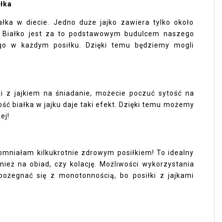
ałka
ałka w diecie. Jedno duże jajko zawiera tylko około
ka! Białko jest za to podstawowym budulcem naszego
go w każdym posiłku. Dzięki temu będziemy mogli
ki z jajkiem na śniadanie, możecie poczuć sytość na
ość białka w jajku daje taki efekt. Dzięki temu możemy
ej!
pomniałam kilkukrotnie zdrowym posiłkiem! To idealny
wnież na obiad, czy kolację. Możliwości wykorzystania
ożegnać się z monotonnością, bo posiłki z jajkami