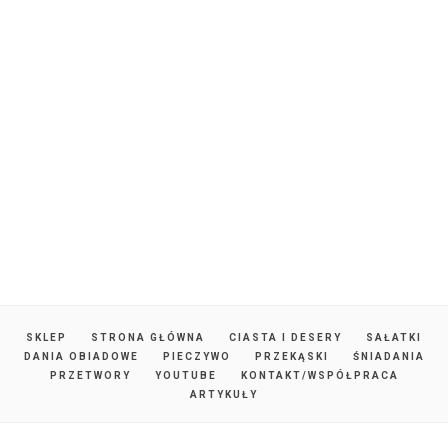
SKLEP
STRONA GŁÓWNA
CIASTA I DESERY
SAŁATKI
DANIA OBIADOWE
PIECZYWO
PRZEKĄSKI
ŚNIADANIA
PRZETWORY
YOUTUBE
KONTAKT/WSPÓŁPRACA
ARTYKUŁY