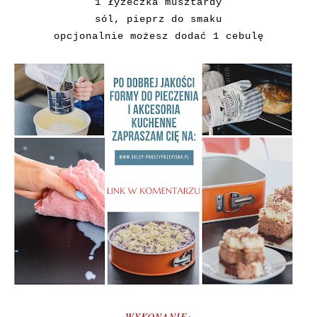
1 łyżeczka musztardy
sól, pieprz do smaku
opcjonalnie możesz dodać 1 cebulę
WYKONANIE: