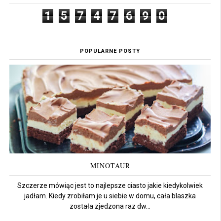
1
5
7
4
7
6
9
0
POPULARNE POSTY
MINOTAUR
Szczerze mówiąc jest to najlepsze ciasto jakie kiedykolwiek
jadłam. Kiedy zrobiłam je u siebie w domu, cała blaszka
została zjedzona raz dw...