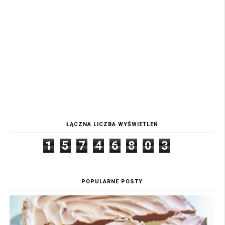
ŁĄCZNA LICZBA WYŚWIETLEŃ
1
5
7
4
6
8
0
3
POPULARNE POSTY