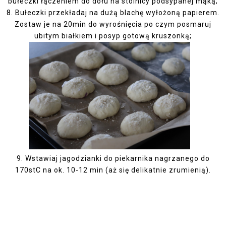
bułeczki łączeniem do dołu na stolnicy podsypanej mąką;
8.
Bułeczki przekładaj na dużą blachę wyłożoną papierem.
Zostaw je na 20min do wyrośnięcia po czym posmaruj
ubitym białkiem i posyp gotową kruszonką;
9.
Wstawiaj jagodzianki do piekarnika nagrzanego do
170stC na ok. 10-12 min (aż się delikatnie zrumienią).