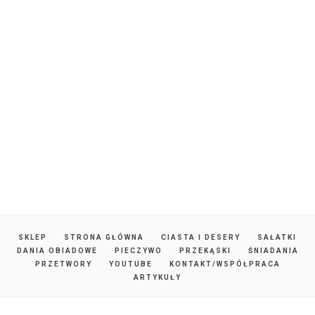
SKLEP
STRONA GŁÓWNA
CIASTA I DESERY
SAŁATKI
DANIA OBIADOWE
PIECZYWO
PRZEKĄSKI
ŚNIADANIA
PRZETWORY
YOUTUBE
KONTAKT/WSPÓŁPRACA
ARTYKUŁY