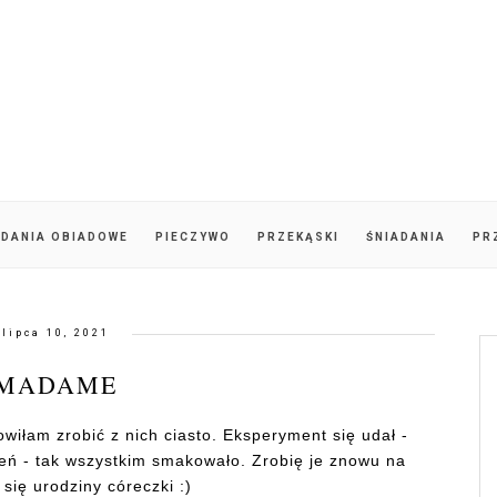
DANIA OBIADOWE
PIECZYWO
PRZEKĄSKI
ŚNIADANIA
PR
lipca 10, 2021
MADAME
iłam zrobić z nich ciasto. Eksperyment się udał -
zień - tak wszystkim smakowało. Zrobię je znowu na
 się urodziny córeczki :)