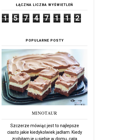
ŁĄCZNA LICZBA WYŚWIETLEŃ
1
5
7
4
7
1
1
2
POPULARNE POSTY
MINOTAUR
Szczerze mówiąc jest to najlepsze
ciasto jakie kiedykolwiek jadłam. Kiedy
zrobiłam je u siebie w domu, cała