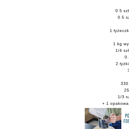
0.5 sz
0.5 s
1 łyżecz
1 kg wy
1/4 sz
0.
2 łyżk
330
25
1/3 s
+ 1 opakowa