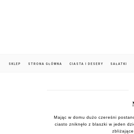
SKLEP
STRONA GŁÓWNA
CIASTA I DESERY
SAŁATKI
Mając w domu dużo czereśni postanow
ciasto zniknęło z blaszki w jeden d
zbliżające