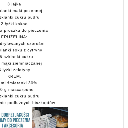
3 jajka
klanki mąki pszennej
zklanki cukru pudru
2 łyżki kakao
ka proszku do pieczenia
FRUŻELINA:
drylowanych czereśni
klanki soku z cytryny
5 szklanki cukru
i mąki ziemniaczanej
3 łyżki żelatyny
KREM:
 ml śmietanki 30%
0 g mascarpone
zklanki cukru pudru
nie podłużnych biszkoptów