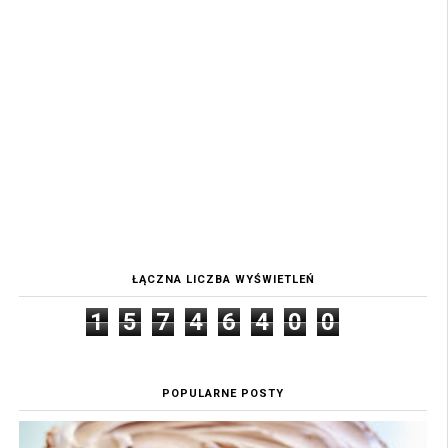
ŁĄCZNA LICZBA WYŚWIETLEŃ
1
5
7
4
6
4
0
0
POPULARNE POSTY