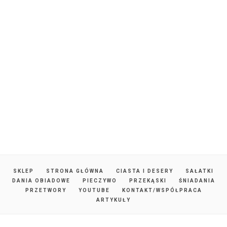
SKLEP
STRONA GŁÓWNA
CIASTA I DESERY
SAŁATKI
DANIA OBIADOWE
PIECZYWO
PRZEKĄSKI
ŚNIADANIA
PRZETWORY
YOUTUBE
KONTAKT/WSPÓŁPRACA
ARTYKUŁY