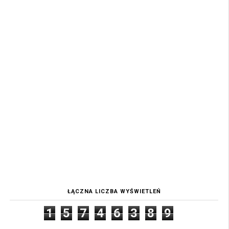
ŁĄCZNA LICZBA WYŚWIETLEŃ
1
5
7
4
6
3
8
9