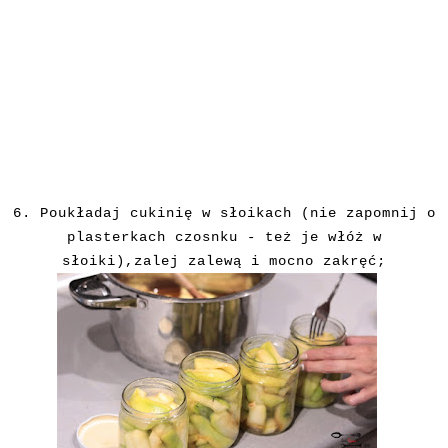
6.
Poukładaj cukinię w słoikach (nie zapomnij o
plasterkach czosnku - też je włóż w
słoiki),zalej zalewą i mocno zakręć;