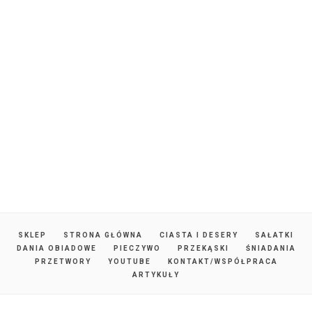
SKLEP
STRONA GŁÓWNA
CIASTA I DESERY
SAŁATKI
DANIA OBIADOWE
PIECZYWO
PRZEKĄSKI
ŚNIADANIA
PRZETWORY
YOUTUBE
KONTAKT/WSPÓŁPRACA
ARTYKUŁY