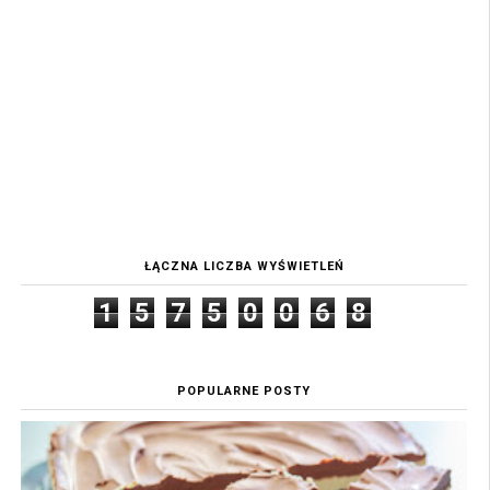
ŁĄCZNA LICZBA WYŚWIETLEŃ
1
5
7
5
0
0
6
8
POPULARNE POSTY