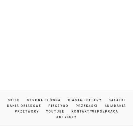
SKLEP
STRONA GŁÓWNA
CIASTA I DESERY
SAŁATKI
DANIA OBIADOWE
PIECZYWO
PRZEKĄSKI
ŚNIADANIA
PRZETWORY
YOUTUBE
KONTAKT/WSPÓŁPRACA
ARTYKUŁY