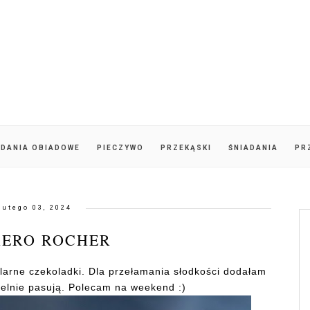
DANIA OBIADOWE
PIECZYWO
PRZEKĄSKI
ŚNIADANIA
PR
lutego 03, 2024
RERO ROCHER
ularne czekoladki. Dla przełamania słodkości dodałam
delnie pasują. Polecam na weekend :)