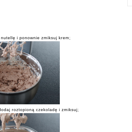
nutellę i ponownie zmiksuj krem;
odaj roztopioną czekoladę i zmiksuj;