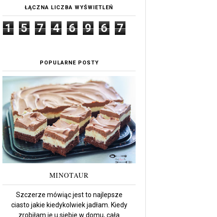
ŁĄCZNA LICZBA WYŚWIETLEŃ
1
5
7
4
6
9
6
7
POPULARNE POSTY
MINOTAUR
Szczerze mówiąc jest to najlepsze
ciasto jakie kiedykolwiek jadłam. Kiedy
zrobiłam je u siebie w domu, cała