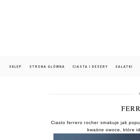
SKLEP
STRONA GŁÓWNA
CIASTA I DESERY
SAŁATKI
FER
Ciasto ferrero rocher smakuje jak pop
kwaśne owoce, które i