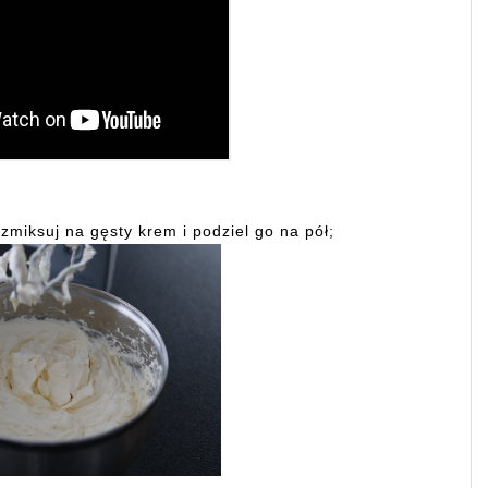
miksuj na gęsty krem i podziel go na pół;