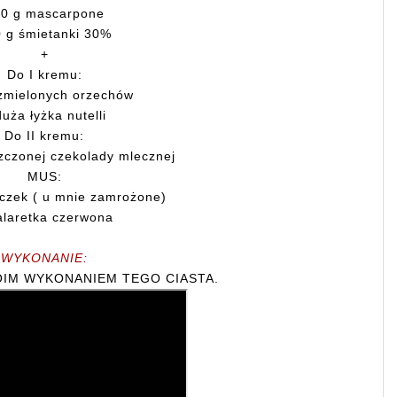
0 g mascarpone
 g śmietanki 30%
+
Do I kremu:
zmielonych orzechów
duża łyżka nutelli
Do II kremu:
zczonej czekolady mlecznej
MUS:
czek ( u mnie zamrożone)
alaretka czerwona
WYKONANIE:
OIM WYKONANIEM TEGO CIASTA.