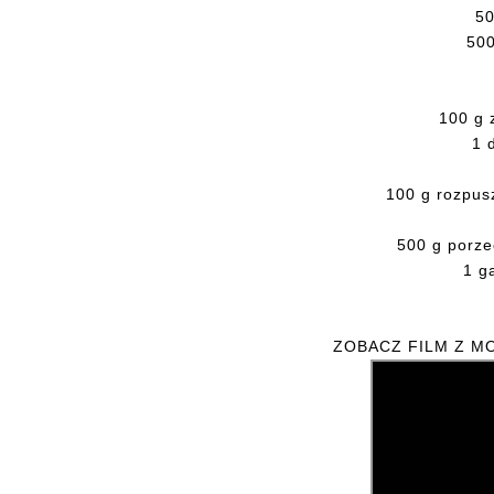
50
500
100 g 
1 
100 g rozpus
500 g porze
1 g
ZOBACZ FILM Z M