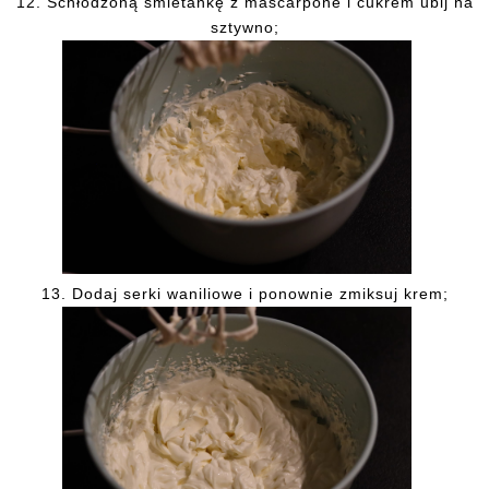
12.
Schłodzoną
śmietankę z mascarpone i cukrem ubij na
sztywno;
13.
Dodaj serki waniliowe i ponownie zmiksuj krem;