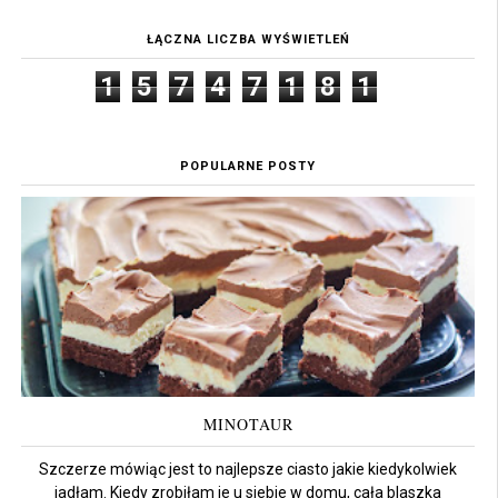
ŁĄCZNA LICZBA WYŚWIETLEŃ
1
5
7
4
7
1
8
1
POPULARNE POSTY
MINOTAUR
Szczerze mówiąc jest to najlepsze ciasto jakie kiedykolwiek
jadłam. Kiedy zrobiłam je u siebie w domu, cała blaszka