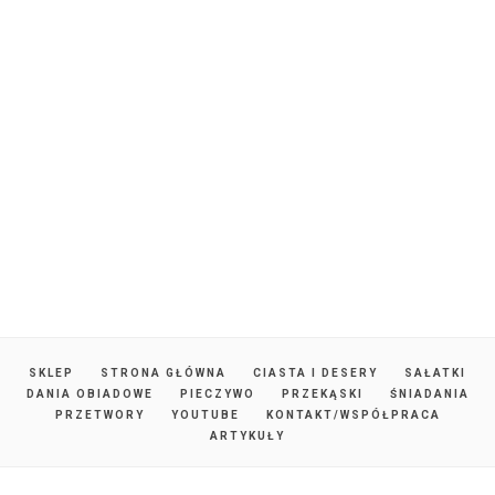
SKLEP
STRONA GŁÓWNA
CIASTA I DESERY
SAŁATKI
DANIA OBIADOWE
PIECZYWO
PRZEKĄSKI
ŚNIADANIA
PRZETWORY
YOUTUBE
KONTAKT/WSPÓŁPRACA
ARTYKUŁY