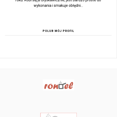
roku. Robi się je błyskawicznie, jest bardzo proste do
wykonania i smakuje obłędni...
POLUB MÓJ PROFIL