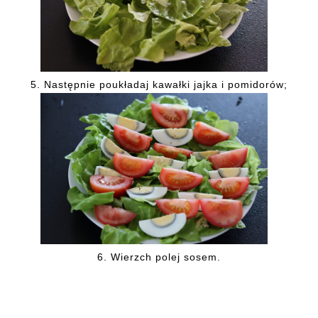
5. Następnie poukładaj kawałki jajka i pomidorów;
6. Wierzch polej sosem.