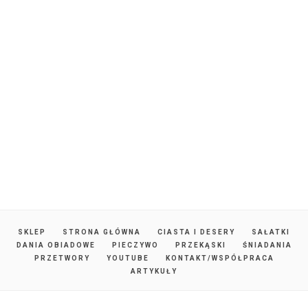
SKLEP
STRONA GŁÓWNA
CIASTA I DESERY
SAŁATKI
DANIA OBIADOWE
PIECZYWO
PRZEKĄSKI
ŚNIADANIA
PRZETWORY
YOUTUBE
KONTAKT/WSPÓŁPRACA
ARTYKUŁY