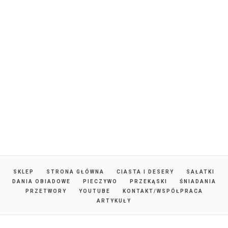
SKLEP
STRONA GŁÓWNA
CIASTA I DESERY
SAŁATKI
DANIA OBIADOWE
PIECZYWO
PRZEKĄSKI
ŚNIADANIA
PRZETWORY
YOUTUBE
KONTAKT/WSPÓŁPRACA
ARTYKUŁY