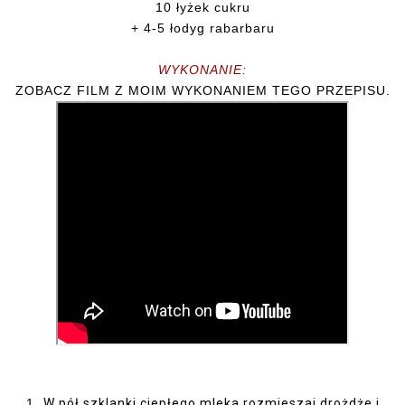
10 łyżek cukru
+ 4-5 łodyg rabarbaru
WYKONANIE:
ZOBACZ FILM Z MOIM WYKONANIEM TEGO PRZEPISU.
1.
W
pół szklanki ciepłego mleka rozmieszaj drożdże i