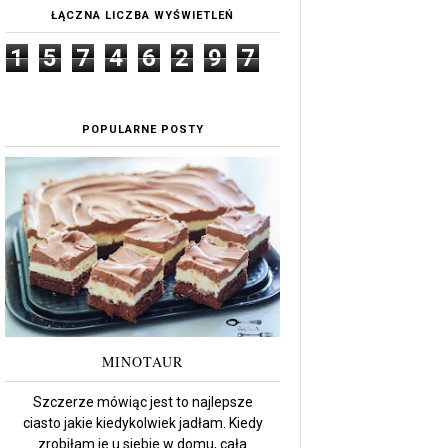
ŁĄCZNA LICZBA WYŚWIETLEŃ
1
5
7
4
6
2
9
7
POPULARNE POSTY
MINOTAUR
Szczerze mówiąc jest to najlepsze
ciasto jakie kiedykolwiek jadłam. Kiedy
zrobiłam je u siebie w domu, cała