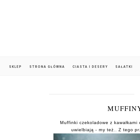
SKLEP
STRONA GŁÓWNA
CIASTA I DESERY
SAŁATKI
MUFFIN
Muffinki czekoladowe z kawałkami 
uwielbiają - my też.. Z tego p