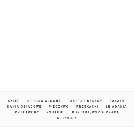
SKLEP
STRONA GŁÓWNA
CIASTA I DESERY
SAŁATKI
DANIA OBIADOWE
PIECZYWO
PRZEKĄSKI
ŚNIADANIA
PRZETWORY
YOUTUBE
KONTAKT/WSPÓŁPRACA
ARTYKUŁY