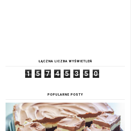
ŁĄCZNA LICZBA WYŚWIETLEŃ
1
5
7
4
5
3
5
0
POPULARNE POSTY