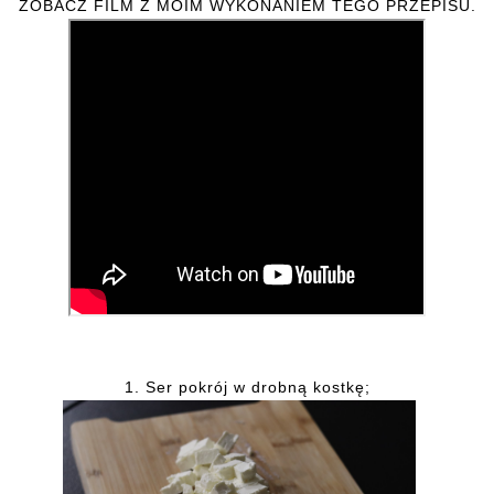
ZOBACZ FILM Z MOIM WYKONANIEM TEGO PRZEPISU.
1. Ser pokrój w drobną kostkę;