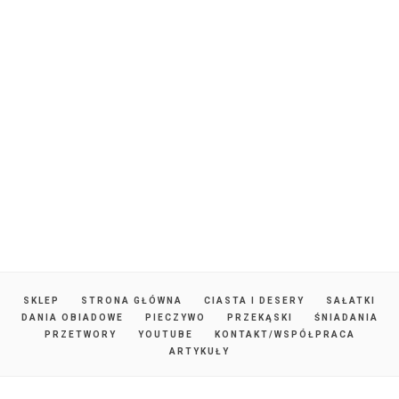
SKLEP
STRONA GŁÓWNA
CIASTA I DESERY
SAŁATKI
DANIA OBIADOWE
PIECZYWO
PRZEKĄSKI
ŚNIADANIA
PRZETWORY
YOUTUBE
KONTAKT/WSPÓŁPRACA
ARTYKUŁY