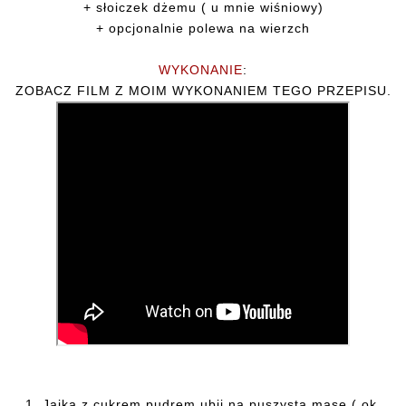
+ słoiczek dżemu ( u mnie wiśniowy)
+ opcjonalnie polewa na wierzch
WYKONANIE
:
ZOBACZ FILM Z MOIM WYKONANIEM TEGO PRZEPISU.
1. Jajka z cukrem pudrem ubij na puszystą masę ( ok.