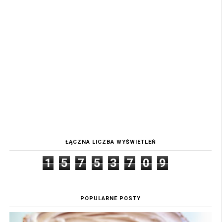
ŁĄCZNA LICZBA WYŚWIETLEŃ
1
5
7
5
3
7
0
9
POPULARNE POSTY