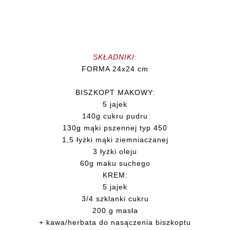
SKŁADNIKI:
FORMA 24x24 cm
BISZKOPT MAKOWY:
5 jajek
140g cukru pudru
130g mąki pszennej typ 450
1,5 łyżki mąki ziemniaczanej
3 łyżki oleju
60g maku suchego
KREM:
5 jajek
3/4 szklanki cukru
200 g masła
+ kawa/herbata do nasączenia biszkoptu