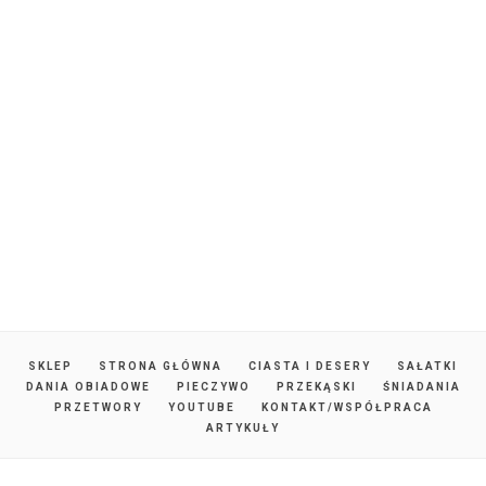
SKLEP
STRONA GŁÓWNA
CIASTA I DESERY
SAŁATKI
DANIA OBIADOWE
PIECZYWO
PRZEKĄSKI
ŚNIADANIA
PRZETWORY
YOUTUBE
KONTAKT/WSPÓŁPRACA
ARTYKUŁY