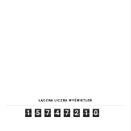
ŁĄCZNA LICZBA WYŚWIETLEŃ
1
5
7
4
7
2
1
0