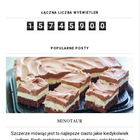
ŁĄCZNA LICZBA WYŚWIETLEŃ
1
5
7
4
5
9
0
0
POPULARNE POSTY
MINOTAUR
Szczerze mówiąc jest to najlepsze ciasto jakie kiedykolwiek