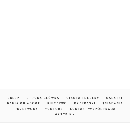
SKLEP
STRONA GŁÓWNA
CIASTA I DESERY
SAŁATKI
DANIA OBIADOWE
PIECZYWO
PRZEKĄSKI
ŚNIADANIA
PRZETWORY
YOUTUBE
KONTAKT/WSPÓŁPRACA
ARTYKUŁY