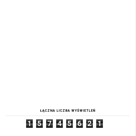
ŁĄCZNA LICZBA WYŚWIETLEŃ
1
5
7
4
5
6
2
1