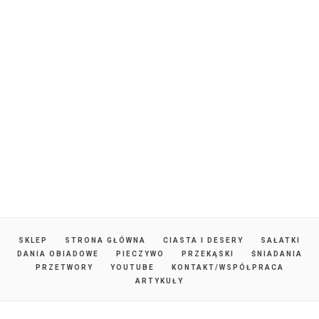
SKLEP
STRONA GŁÓWNA
CIASTA I DESERY
SAŁATKI
DANIA OBIADOWE
PIECZYWO
PRZEKĄSKI
ŚNIADANIA
PRZETWORY
YOUTUBE
KONTAKT/WSPÓŁPRACA
ARTYKUŁY