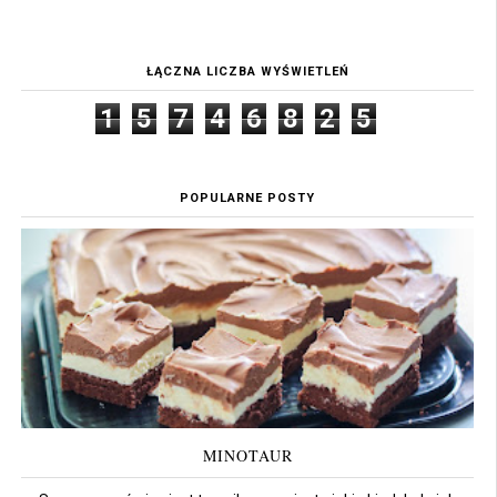
ŁĄCZNA LICZBA WYŚWIETLEŃ
1
5
7
4
6
8
2
5
POPULARNE POSTY
MINOTAUR