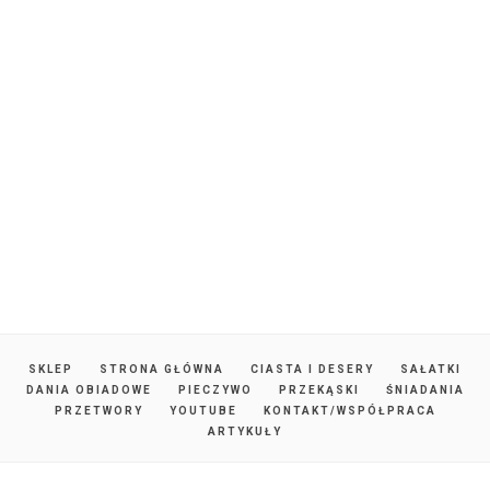
SKLEP
STRONA GŁÓWNA
CIASTA I DESERY
SAŁATKI
DANIA OBIADOWE
PIECZYWO
PRZEKĄSKI
ŚNIADANIA
PRZETWORY
YOUTUBE
KONTAKT/WSPÓŁPRACA
ARTYKUŁY