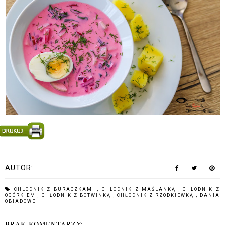
AUTOR:
CHLODNIK Z BURACZKAMI
,
CHLODNIK Z MAŚLANKĄ
,
CHLODNIK Z
OGÓRKIEM
,
CHŁODNIK Z BOTWINKĄ
,
CHŁODNIK Z RZODKIEWKĄ
,
DANIA
OBIADOWE
BRAK KOMENTARZY: