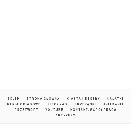
SKLEP
STRONA GŁÓWNA
CIASTA I DESERY
SAŁATKI
DANIA OBIADOWE
PIECZYWO
PRZEKĄSKI
ŚNIADANIA
PRZETWORY
YOUTUBE
KONTAKT/WSPÓŁPRACA
ARTYKUŁY