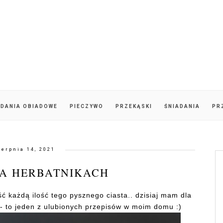
DANIA OBIADOWE
PIECZYWO
PRZEKĄSKI
ŚNIADANIA
PR
ierpnia 14, 2021
NA HERBATNIKACH
ść każdą ilość tego pysznego ciasta.. dzisiaj mam dla
- to jeden z ulubionych przepisów w moim domu :)