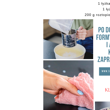
1 łyżk
1 ł
200 g roztopi