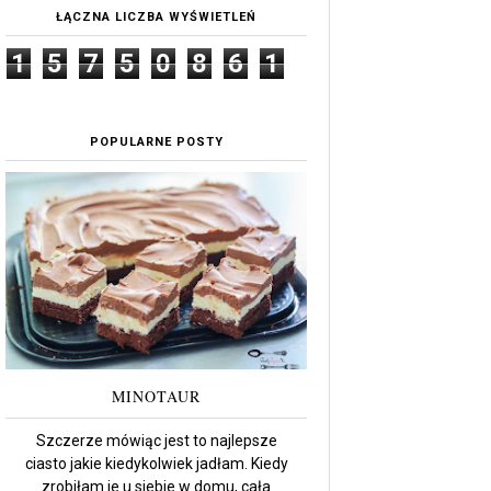
ŁĄCZNA LICZBA WYŚWIETLEŃ
1
5
7
5
0
8
6
1
POPULARNE POSTY
MINOTAUR
Szczerze mówiąc jest to najlepsze
ciasto jakie kiedykolwiek jadłam. Kiedy
zrobiłam je u siebie w domu, cała