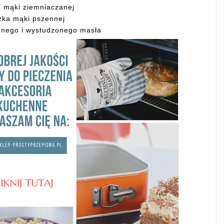
a mąki ziemniaczanej
yżka mąki pszennej
onego i wystudzonego masła