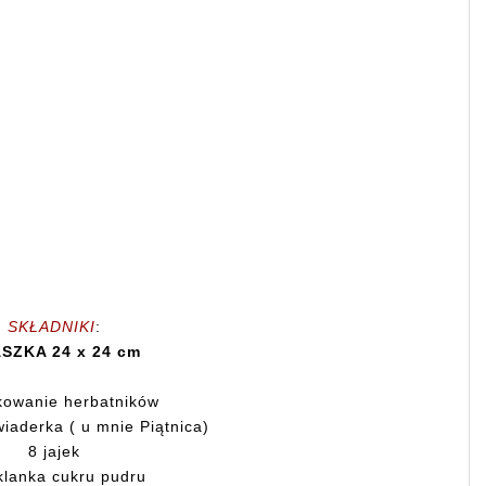
SKŁADNIKI
:
SZKA 24 x 24 cm
kowanie herbatników
wiaderka ( u mnie Piątnica)
8 jajek
klanka cukru pudru