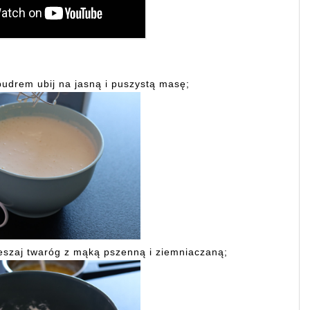
pudrem ubij na jasną i puszystą masę;
eszaj twaróg z mąką pszenną i ziemniaczaną;