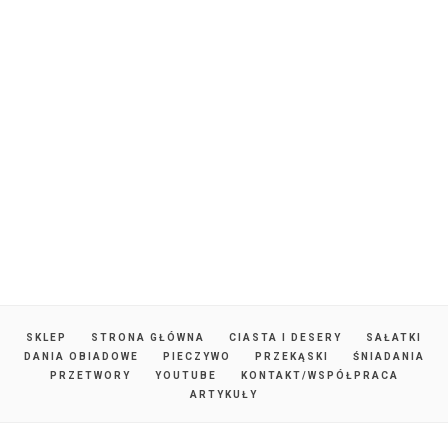
SKLEP
STRONA GŁÓWNA
CIASTA I DESERY
SAŁATKI
DANIA OBIADOWE
PIECZYWO
PRZEKĄSKI
ŚNIADANIA
PRZETWORY
YOUTUBE
KONTAKT/WSPÓŁPRACA
ARTYKUŁY