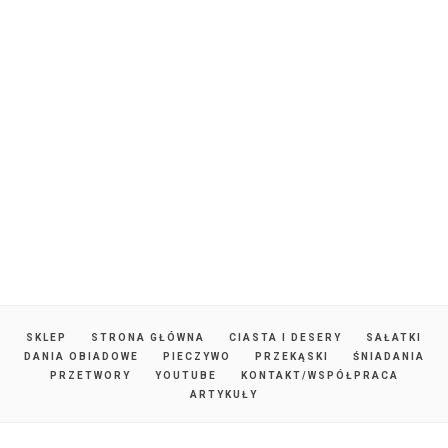
SKLEP
STRONA GŁÓWNA
CIASTA I DESERY
SAŁATKI
DANIA OBIADOWE
PIECZYWO
PRZEKĄSKI
ŚNIADANIA
PRZETWORY
YOUTUBE
KONTAKT/WSPÓŁPRACA
ARTYKUŁY