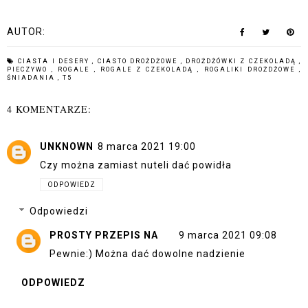
AUTOR:
CIASTA I DESERY
,
CIASTO DROŻDŻOWE
,
DROŻDŻÓWKI Z CZEKOLADĄ
,
PIECZYWO
,
ROGALE
,
ROGALE Z CZEKOLADĄ
,
ROGALIKI DROŻDŻOWE
,
ŚNIADANIA
,
T5
4 KOMENTARZE:
UNKNOWN
8 marca 2021 19:00
Czy można zamiast nuteli dać powidła
ODPOWIEDZ
Odpowiedzi
PROSTY PRZEPIS NA
9 marca 2021 09:08
Pewnie:) Można dać dowolne nadzienie
ODPOWIEDZ