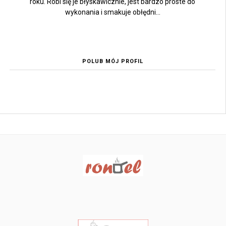
roku. Robi się je błyskawicznie, jest bardzo proste do
wykonania i smakuje obłędni...
POLUB MÓJ PROFIL