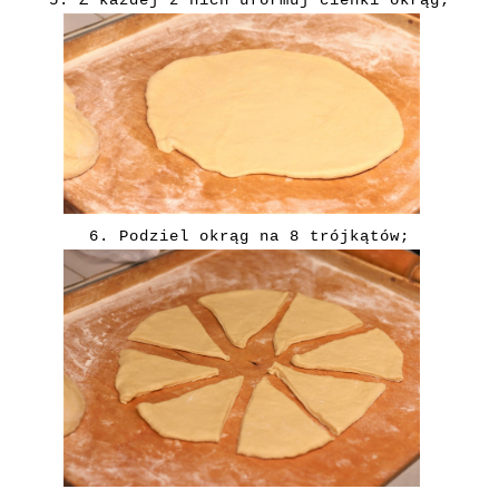
5.
Z każdej z nich uformuj cienki okrąg;
6.
Podziel okrąg na 8 trójkątów;