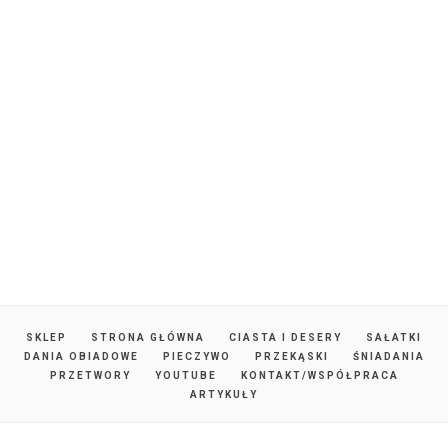
SKLEP
STRONA GŁÓWNA
CIASTA I DESERY
SAŁATKI
DANIA OBIADOWE
PIECZYWO
PRZEKĄSKI
ŚNIADANIA
PRZETWORY
YOUTUBE
KONTAKT/WSPÓŁPRACA
ARTYKUŁY