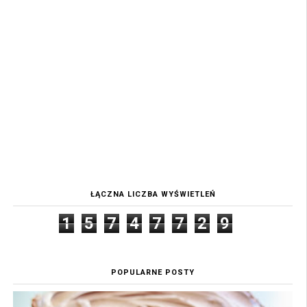
ŁĄCZNA LICZBA WYŚWIETLEŃ
1
5
7
4
7
7
2
9
POPULARNE POSTY