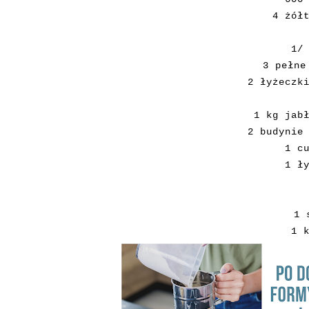
4 żół
1/
3 pełne
2 łyżeczk
1 kg jab
2 budynie
1 c
1 ł
1 
1 