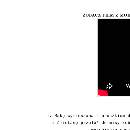
ZOBACZ FILM Z MO
1. Mąkę wymieszaną z proszkiem 
i śmietanę przełóż do misy ro
wyrobieniu pod