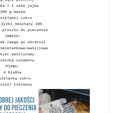
tka + 1 całe jajko
200 g masła
 szklanki cukru
 łyżki śmietany 18%
i proszku do pieczenia
JABŁKA:
łek (waga po obraniu)
 śmietankowe/waniliowe
ukier wanilinowy
yżeczka cynamonu
PIANA:
4 białka
szklanka cukru
kisiel czerwony