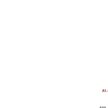
BL
600