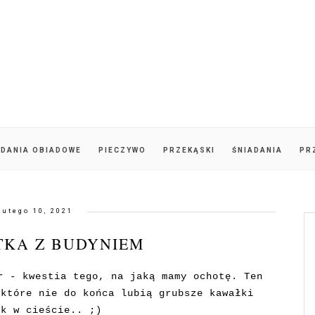
DANIA OBIADOWE
PIECZYWO
PRZEKĄSKI
ŚNIADANIA
PR
lutego 10, 2021
TKA Z BUDYNIEM
r - kwestia tego, na jaką mamy ochotę. Ten
 które nie do końca lubią grubsze kawałki
ek w cieście.. ;)