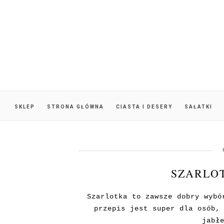
SKLEP
STRONA GŁÓWNA
CIASTA I DESERY
SAŁATKI
SZARLO
Szarlotka to zawsze dobry wybó
przepis jest super dla osób,
jabł