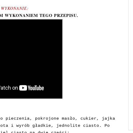
WYKONANIE:
IM WYKONANIEM TEGO PRZEPISU.
do pieczenia, pokrojone masło, cukier, jajka
bota i wyrób gładkie, jednolite ciasto. Po
ziel ciasto na dwie części;