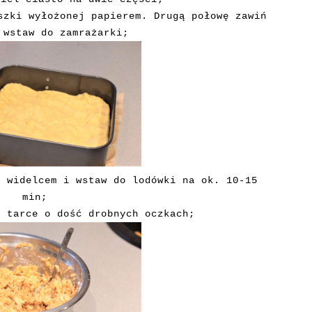
szki wyłożonej papierem. Drugą połowę zawiń
 wstaw do zamrażarki;
j widelcem i wstaw do lodówki na ok. 10-15
min;
a tarce o dość drobnych oczkach;