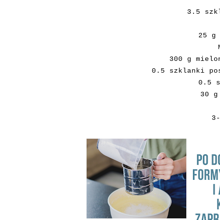
3.5 szk
25 g
300 g mielo
0.5 szklanki po
0.5 
30 g
3