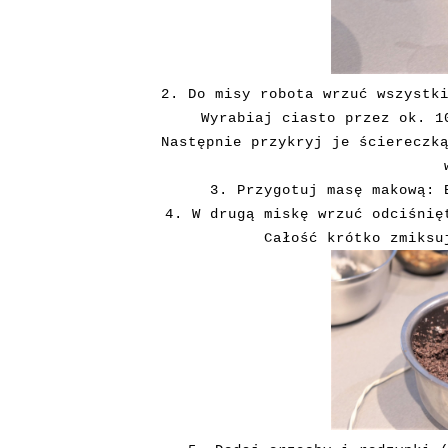
2. Do misy robota wrzuć wszystk
Wyrabiaj ciasto przez ok. 1
Następnie przykryj je ściereczk
3. Przygotuj masę makową: 
4. W
drugą miskę wrzuć odciśnięt
Całość krótko zmiksu