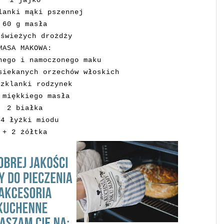
1 jajko
lanki mąki pszennej
60 g masła
 świeżych drożdży
MASA MAKOWA:
nego i namoczonego maku
siekanych orzechów włoskich
szklanki rodzynek
 miękkiego masła
2 białka
-4 łyżki miodu
+ 2 żółtka