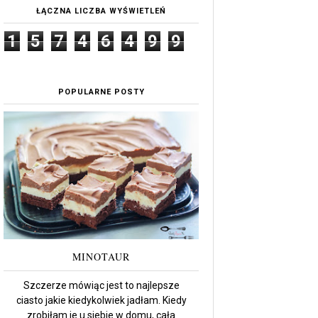
ŁĄCZNA LICZBA WYŚWIETLEŃ
1
5
7
4
6
4
9
9
POPULARNE POSTY
MINOTAUR
Szczerze mówiąc jest to najlepsze
ciasto jakie kiedykolwiek jadłam. Kiedy
zrobiłam je u siebie w domu, cała