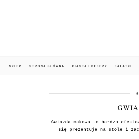
SKLEP
STRONA GŁÓWNA
CIASTA I DESERY
SAŁATKI
g
GWIA
Gwiazda makowa to bardzo efekto
się prezentuje na stole i za