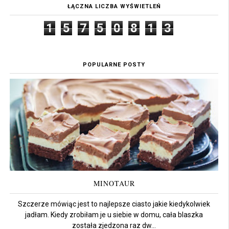
ŁĄCZNA LICZBA WYŚWIETLEŃ
1
5
7
5
0
8
1
3
POPULARNE POSTY
MINOTAUR
Szczerze mówiąc jest to najlepsze ciasto jakie kiedykolwiek
jadłam. Kiedy zrobiłam je u siebie w domu, cała blaszka
została zjedzona raz dw...