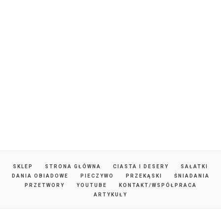
SKLEP
STRONA GŁÓWNA
CIASTA I DESERY
SAŁATKI
DANIA OBIADOWE
PIECZYWO
PRZEKĄSKI
ŚNIADANIA
PRZETWORY
YOUTUBE
KONTAKT/WSPÓŁPRACA
ARTYKUŁY