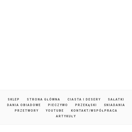
SKLEP
STRONA GŁÓWNA
CIASTA I DESERY
SAŁATKI
DANIA OBIADOWE
PIECZYWO
PRZEKĄSKI
ŚNIADANIA
PRZETWORY
YOUTUBE
KONTAKT/WSPÓŁPRACA
ARTYKUŁY