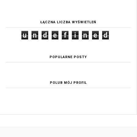
ŁĄCZNA LICZBA WYŚWIETLEŃ
u
n
d
e
f
i
n
e
d
POPULARNE POSTY
POLUB MÓJ PROFIL