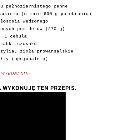
nu pełnoziarnistego penne
cukinia (u mnie 600 g po obraniu)
 łososia wędzonego
zonych pomidorów (270 g)
1 cebula
 ząbki czosnku
azylia, zioła prowansalskie
ółty (opcjonalnie)
WYKONANIE:
 WYKONUJĘ TEN PRZEPIS.