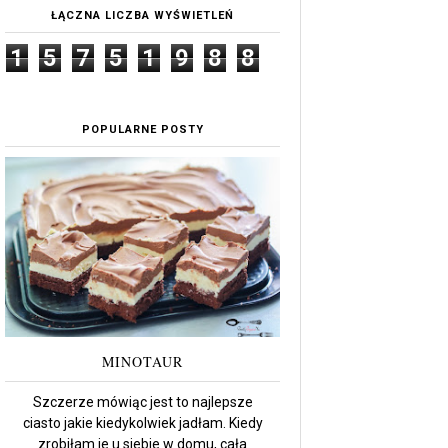
ŁĄCZNA LICZBA WYŚWIETLEŃ
1
5
7
5
1
9
8
8
POPULARNE POSTY
MINOTAUR
Szczerze mówiąc jest to najlepsze
ciasto jakie kiedykolwiek jadłam. Kiedy
zrobiłam je u siebie w domu, cała