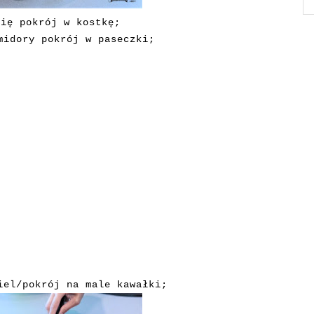
nię pokrój w kostkę;
midory pokrój w paseczki;
iel/pokrój na male kawałki;