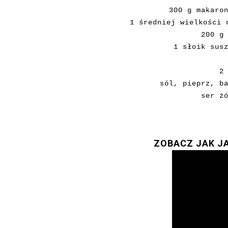
300 g makaro
1 średniej wielkości 
200 g
1 słoik sus
2
sól, pieprz, b
ser ż
ZOBACZ JAK JA