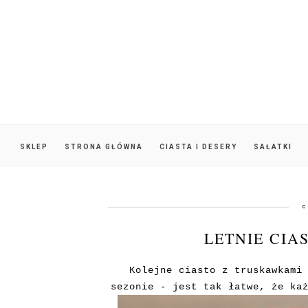
SKLEP
STRONA GŁÓWNA
CIASTA I DESERY
SAŁATKI
c
LETNIE CIA
Kolejne ciasto z truskawkami
sezonie - jest tak łatwe, że ka