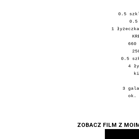
0.5 szk
0.5
1 łyżeczk
KR
660
25
0.5 sz
4 ł
k
3 gal
ok.
ZOBACZ FILM Z MOI