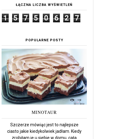
ŁĄCZNA LICZBA WYŚWIETLEŃ
1
5
7
5
0
6
2
7
POPULARNE POSTY
MINOTAUR
Szczerze mówiąc jest to najlepsze
ciasto jakie kiedykolwiek jadłam. Kiedy
zrobiłam je u siebie w domu, cała