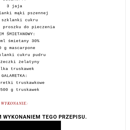
3 jaja
lanki mąki pszennej
 szklanki cukru
a proszku do pieczenia
EM ŚMIETANOWY:
 ml śmietany 30%
0 g mascarpone
klanki cukru pudru
yżeczki żelatyny
ilka truskawek
GALARETKA:
aretki truskawkowe
 500 g truskawek
WYKONANIE:
M WYKONANIEM TEGO PRZEPISU.