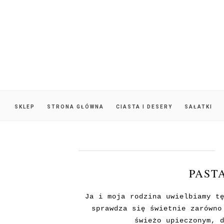
SKLEP
STRONA GŁÓWNA
CIASTA I DESERY
SAŁATKI
PAST
Ja i moja rodzina uwielbiamy t
sprawdza się świetnie zarówno
świeżo upieczonym,