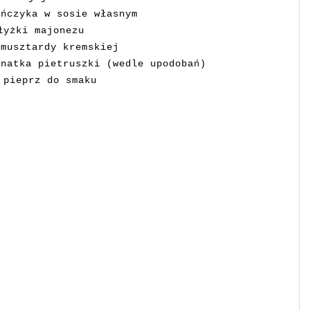
uńczyka w sosie własnym
łyżki majonezu
 musztardy kremskiej
 natka pietruszki (wedle upodobań)
 pieprz do smaku