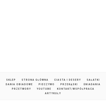
SKLEP
STRONA GŁÓWNA
CIASTA I DESERY
SAŁATKI
DANIA OBIADOWE
PIECZYWO
PRZEKĄSKI
ŚNIADANIA
PRZETWORY
YOUTUBE
KONTAKT/WSPÓŁPRACA
ARTYKUŁY