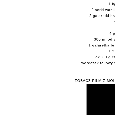
1 k
2 serki wani
2 galaretki 
4 
300 ml odl
1 galaretka 
+ 2
+ ok. 30 g c
woreczek foliowy 
ZOBACZ FILM Z MO