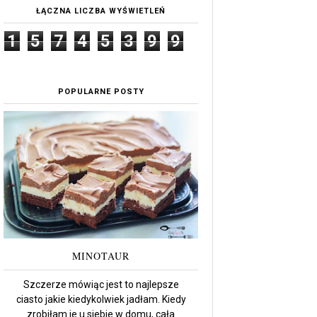
ŁĄCZNA LICZBA WYŚWIETLEŃ
1
5
7
4
5
3
9
9
POPULARNE POSTY
MINOTAUR
Szczerze mówiąc jest to najlepsze
ciasto jakie kiedykolwiek jadłam. Kiedy
zrobiłam je u siebie w domu, cała