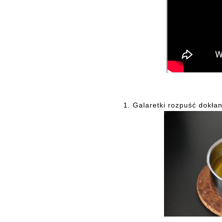
1. Galaretki
rozpuść dokłan