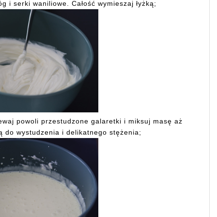
óg i serki waniliowe. Całość wymieszaj łyżką;
waj powoli przestudzone galaretki i miksuj masę aż
ą do wystudzenia i delikatnego stężenia;