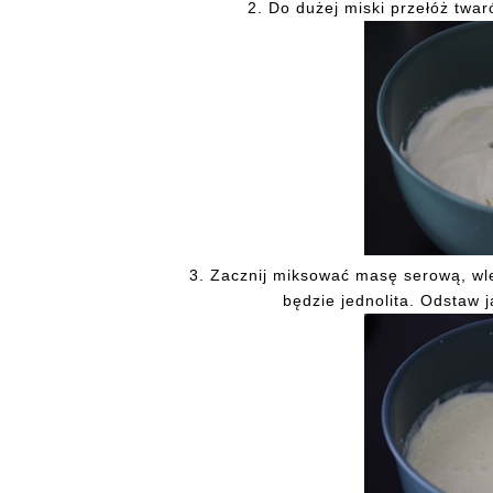
2.
Do dużej miski przełóż twar
3. Zacznij miksować masę serową, wle
będzie jednolita. Odstaw j