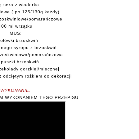
g sera z wiaderka
liowe ( po 125/130g każdy)
brzoskwiniowe/pomarańczowe
400 ml wrzątku
MUS:
połówki brzoskwiń
anego syropu z brzoskwiń
brzoskwiniowa/pomarańczowa
 puszki brzoskwiń
zekolady gorzkiej/mlecznej
z odciętym rożkiem do dekoracji
WYKONANIE:
IM WYKONANIEM TEGO PRZEPISU.