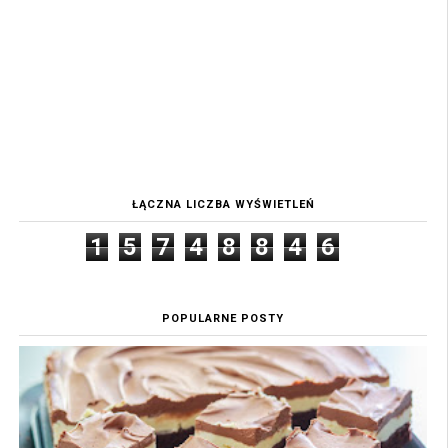
ŁĄCZNA LICZBA WYŚWIETLEŃ
1
5
7
4
8
8
4
6
POPULARNE POSTY