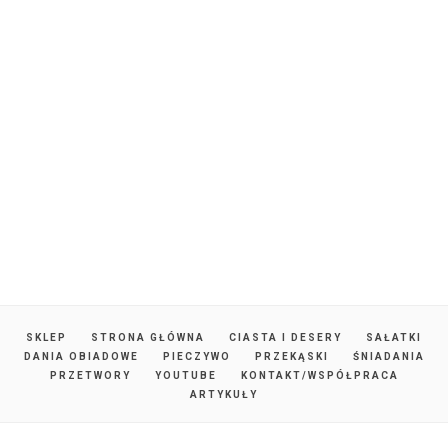
SKLEP
STRONA GŁÓWNA
CIASTA I DESERY
SAŁATKI
DANIA OBIADOWE
PIECZYWO
PRZEKĄSKI
ŚNIADANIA
PRZETWORY
YOUTUBE
KONTAKT/WSPÓŁPRACA
ARTYKUŁY