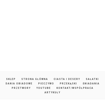
SKLEP
STRONA GŁÓWNA
CIASTA I DESERY
SAŁATKI
DANIA OBIADOWE
PIECZYWO
PRZEKĄSKI
ŚNIADANIA
PRZETWORY
YOUTUBE
KONTAKT/WSPÓŁPRACA
ARTYKUŁY