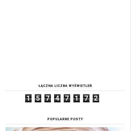
ŁĄCZNA LICZBA WYŚWIETLEŃ
1
5
7
4
7
1
7
2
POPULARNE POSTY