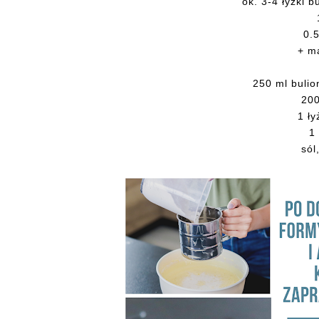
ok. 3-4 łyżki b
0.5
+ m
250 ml bulio
200
1 ł
1
sól