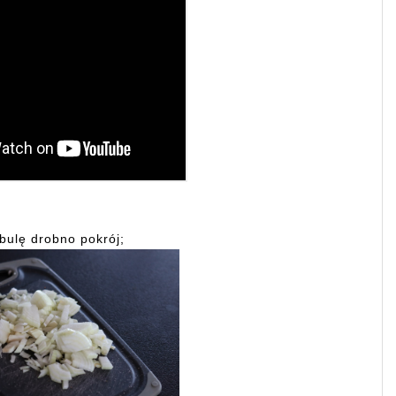
bulę drobno pokrój;