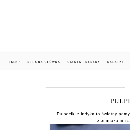
SKLEP
STRONA GŁÓWNA
CIASTA I DESERY
SAŁATKI
PULP
Pulpeciki z indyka to świetny pom
ziemniakami i 