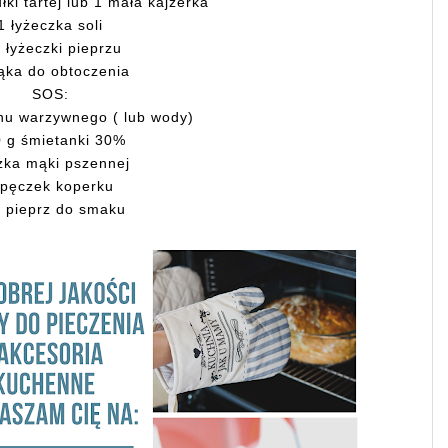
ułki tartej lub 1 mała kajzerka
1 łyżeczka soli
 łyżeczki pieprzu
ąka do obtoczenia
SOS:
nu warzywnego ( lub wody)
 g śmietanki 30%
yżka mąki pszennej
 pęczek koperku
, pieprz do smaku