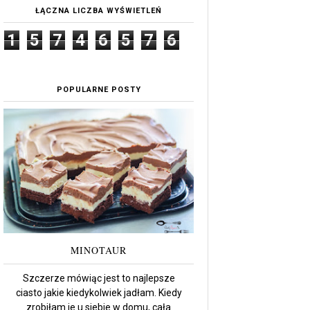
ŁĄCZNA LICZBA WYŚWIETLEŃ
1
5
7
4
6
5
7
6
POPULARNE POSTY
MINOTAUR
Szczerze mówiąc jest to najlepsze
ciasto jakie kiedykolwiek jadłam. Kiedy
zrobiłam je u siebie w domu, cała