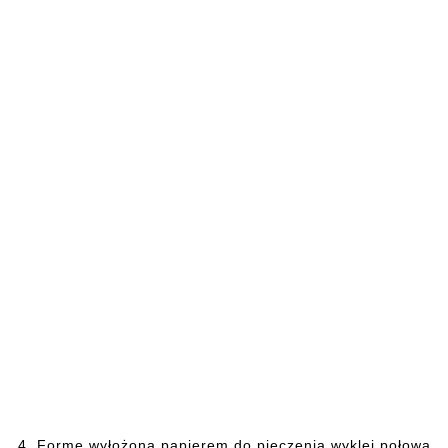
4. Formę
wyłożoną papierem do pieczenia wyklej połową