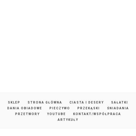
SKLEP
STRONA GŁÓWNA
CIASTA I DESERY
SAŁATKI
DANIA OBIADOWE
PIECZYWO
PRZEKĄSKI
ŚNIADANIA
PRZETWORY
YOUTUBE
KONTAKT/WSPÓŁPRACA
ARTYKUŁY