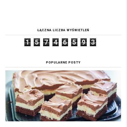
ŁĄCZNA LICZBA WYŚWIETLEŃ
1
5
7
4
6
5
9
3
POPULARNE POSTY