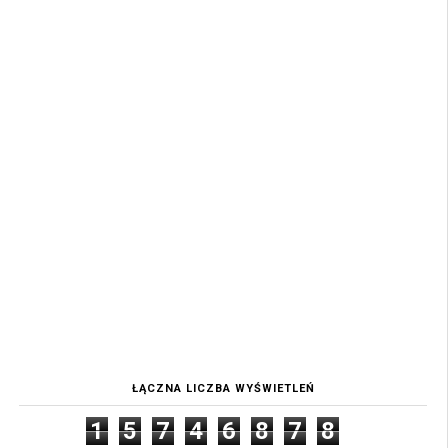
ŁĄCZNA LICZBA WYŚWIETLEŃ
1
5
7
4
6
8
7
8