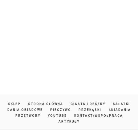
SKLEP
STRONA GŁÓWNA
CIASTA I DESERY
SAŁATKI
DANIA OBIADOWE
PIECZYWO
PRZEKĄSKI
ŚNIADANIA
PRZETWORY
YOUTUBE
KONTAKT/WSPÓŁPRACA
ARTYKUŁY