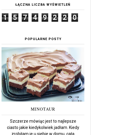
ŁĄCZNA LICZBA WYŚWIETLEŃ
1
5
7
4
9
2
2
0
POPULARNE POSTY
MINOTAUR
Szczerze mówiąc jest to najlepsze
ciasto jakie kiedykolwiek jadłam. Kiedy
zrobiłam je u siebie w domu, cała