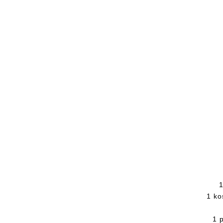
1
1 ko
1 