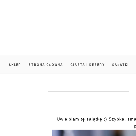
SKLEP
STRONA GŁÓWNA
CIASTA I DESERY
SAŁATKI
Uwielbiam tę sałątkę ;) Szybka, sm