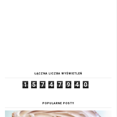
ŁĄCZNA LICZBA WYŚWIETLEŃ
1
5
7
4
7
9
4
0
POPULARNE POSTY