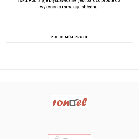
roku. Robi się je błyskawicznie, jest bardzo proste do
wykonania i smakuje obłędni...
POLUB MÓJ PROFIL