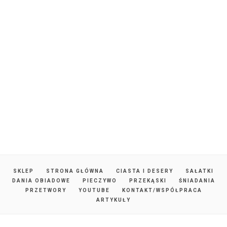
SKLEP
STRONA GŁÓWNA
CIASTA I DESERY
SAŁATKI
DANIA OBIADOWE
PIECZYWO
PRZEKĄSKI
ŚNIADANIA
PRZETWORY
YOUTUBE
KONTAKT/WSPÓŁPRACA
ARTYKUŁY