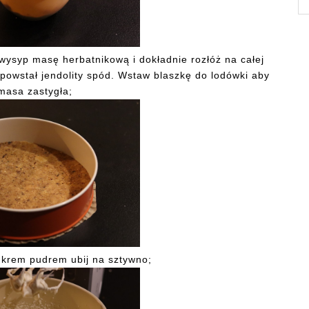
wysyp masę herbatnikową i dokładnie rozłóż na całej
 powstał jendolity spód. Wstaw blaszkę do lodówki aby
masa zastygła;
krem pudrem ubij na sztywno;