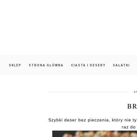
SKLEP
STRONA GŁÓWNA
CIASTA I DESERY
SAŁATKI
s
B
Szybki deser bez pieczenia, który nie t
raz do