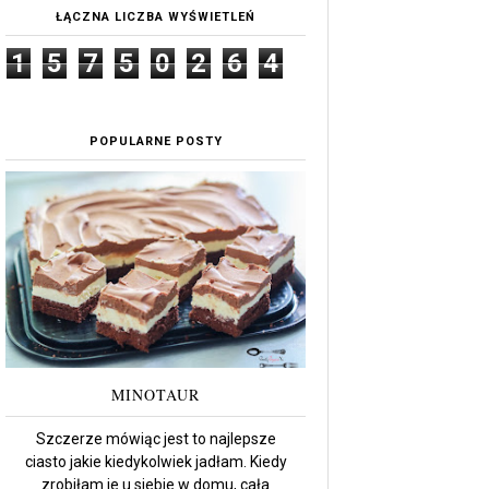
ŁĄCZNA LICZBA WYŚWIETLEŃ
1
5
7
5
0
2
6
4
POPULARNE POSTY
MINOTAUR
Szczerze mówiąc jest to najlepsze
ciasto jakie kiedykolwiek jadłam. Kiedy
zrobiłam je u siebie w domu, cała