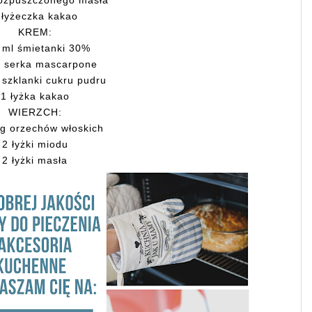
rozpuszczonego masła
 łyżeczka kakao
KREM:
 ml śmietanki 30%
g serka mascarpone
 szklanki cukru pudru
1 łyżka kakao
WIERZCH:
g orzechów włoskich
2 łyżki miodu
2 łyżki masła