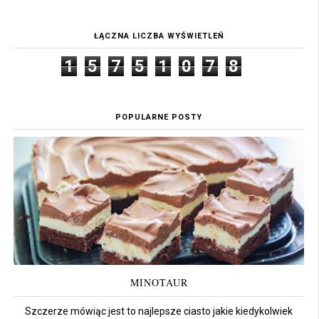
ŁĄCZNA LICZBA WYŚWIETLEŃ
1
5
7
5
1
0
7
8
POPULARNE POSTY
MINOTAUR
Szczerze mówiąc jest to najlepsze ciasto jakie kiedykolwiek