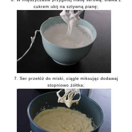
cukrem ubij na sztywną pianę;
7. Ser przełóż do miski, ciągle miksując dodawaj
stopniowo żółtka;