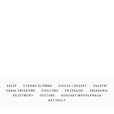
SKLEP
STRONA GŁÓWNA
CIASTA I DESERY
SAŁATKI
DANIA OBIADOWE
PIECZYWO
PRZEKĄSKI
ŚNIADANIA
PRZETWORY
YOUTUBE
KONTAKT/WSPÓŁPRACA
ARTYKUŁY