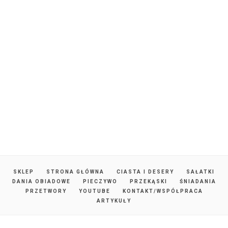
SKLEP
STRONA GŁÓWNA
CIASTA I DESERY
SAŁATKI
DANIA OBIADOWE
PIECZYWO
PRZEKĄSKI
ŚNIADANIA
PRZETWORY
YOUTUBE
KONTAKT/WSPÓŁPRACA
ARTYKUŁY