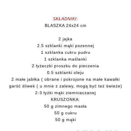
SKŁADNIKI
:
BLASZKA 24x24 cm
2 jajka
2.5 szklanki mąki pszennej
1 szklanka cukru pudru
1 szklanka maślanki
2 łyżeczki proszku do pieczenia
0.5 szklanki oleju
2 małe jabłka ( obrane i pokrojone na małe kawałki
garść śliwek ( u mnie z zalewy, mogą być też świeże)
2-3 łyżki mąki ziemniaczanej
KRUSZONKA:
50 g zimnego masła
50 g cukru
50 g mąki