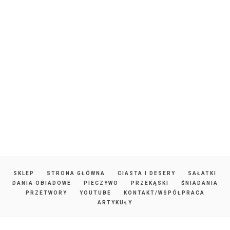
SKLEP
STRONA GŁÓWNA
CIASTA I DESERY
SAŁATKI
DANIA OBIADOWE
PIECZYWO
PRZEKĄSKI
ŚNIADANIA
PRZETWORY
YOUTUBE
KONTAKT/WSPÓŁPRACA
ARTYKUŁY