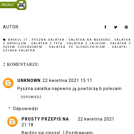
AUTOR:
BROKUŁ 2T
,
PYSZNA SAŁATKA
,
SAŁATKA NA WEEKEND
,
SAŁATKA
Z BROKUŁEM
,
SAŁATKA Z FETĄ
,
SAŁATKA Z JAJKIEM
,
SAŁATKA Z
SOSEM CZOSNKOWYM
,
SAŁATKA ZE SŁONECZNIKIEM
,
SAŁATKI
,
SZYBKA SAŁATKA
2 KOMENTARZE:
UNKNOWN
22 kwietnia 2021 15:11
Pyszna sałatka napewno ją powtórzę b polecam
ODPOWIEDZ
Odpowiedzi
PROSTY PRZEPIS NA
22 kwietnia 2021
21:18
Bardzo się cieszę! :) Pozdrawiam