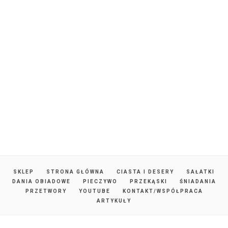
SKLEP
STRONA GŁÓWNA
CIASTA I DESERY
SAŁATKI
DANIA OBIADOWE
PIECZYWO
PRZEKĄSKI
ŚNIADANIA
PRZETWORY
YOUTUBE
KONTAKT/WSPÓŁPRACA
ARTYKUŁY