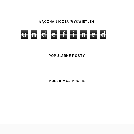
ŁĄCZNA LICZBA WYŚWIETLEŃ
u
n
d
e
f
i
n
e
d
POPULARNE POSTY
POLUB MÓJ PROFIL