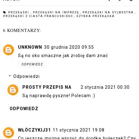
PRZEKĄSKI
,
PRZEKĄSKI NA IMPREZĘ
,
PRZEKĄSKI NA SYLWESTRA
,
PRZEKĄSKI Z CIASTA FRANCUSKIEGO
,
SZYBKA PRZEKĄSKA
6 KOMENTARZY:
UNKNOWN
30 grudnia 2020 09:55
Są no oko smaczne jak zrobię dam znać
ODPOWIEDZ
Odpowiedzi
PROSTY PRZEPIS NA
2 stycznia 2021 00:30
Są naprawdę pyszne! Polecam :)
ODPOWIEDZ
WŁÓCZYKIJ31
11 stycznia 2021 19:08
Co jeszcze można włożyć do środka bułeczek? Czy