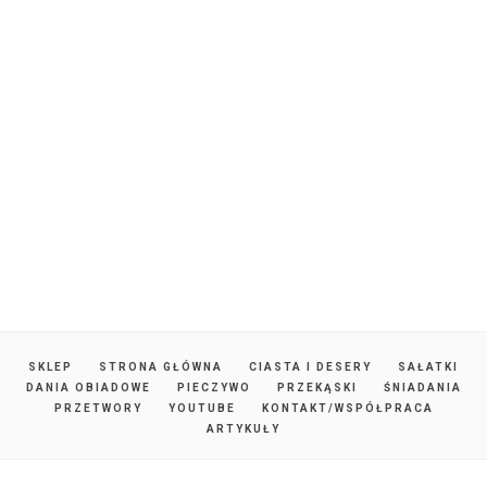
SKLEP
STRONA GŁÓWNA
CIASTA I DESERY
SAŁATKI
DANIA OBIADOWE
PIECZYWO
PRZEKĄSKI
ŚNIADANIA
PRZETWORY
YOUTUBE
KONTAKT/WSPÓŁPRACA
ARTYKUŁY