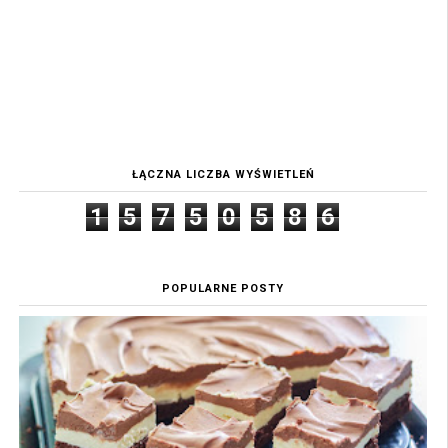
ŁĄCZNA LICZBA WYŚWIETLEŃ
1
5
7
5
0
5
8
6
POPULARNE POSTY