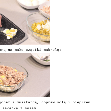
oną na małe cząstki makrelę;
jonez z musztardą, dopraw solą i pieprzem.
z sałatkę z sosem.