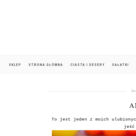
SKLEP
STRONA GŁÓWNA
CIASTA I DESERY
SAŁATKI
l
A
To jest jeden z moich ulubiony
jeść