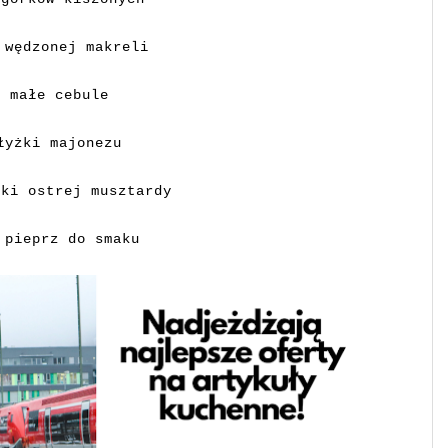
 wędzonej makreli
2 małe cebule
łyżki majonezu
zki ostrej musztardy
 pieprz do smaku