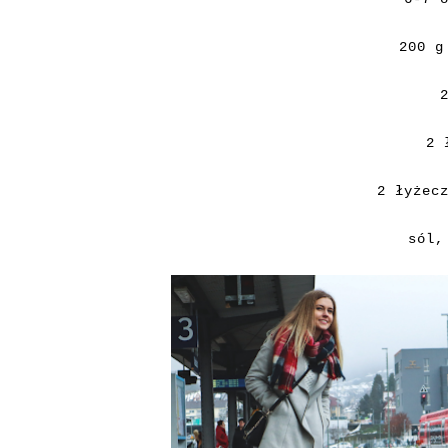
200 g
2 
2 łyżec
sól,