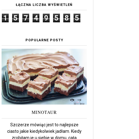
ŁĄCZNA LICZBA WYŚWIETLEŃ
1
5
7
4
9
5
8
5
POPULARNE POSTY
MINOTAUR
Szczerze mówiąc jest to najlepsze
ciasto jakie kiedykolwiek jadłam. Kiedy
zrobiłam je u siebie w domu, cała