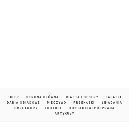
SKLEP
STRONA GŁÓWNA
CIASTA I DESERY
SAŁATKI
DANIA OBIADOWE
PIECZYWO
PRZEKĄSKI
ŚNIADANIA
PRZETWORY
YOUTUBE
KONTAKT/WSPÓŁPRACA
ARTYKUŁY