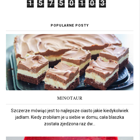
1
5
7
5
0
1
0
3
POPULARNE POSTY
MINOTAUR
Szczerze mówiąc jest to najlepsze ciasto jakie kiedykolwiek
jadłam. Kiedy zrobiłam je u siebie w domu, cała blaszka
została zjedzona raz dw...