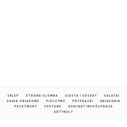
SKLEP
STRONA GŁÓWNA
CIASTA I DESERY
SAŁATKI
DANIA OBIADOWE
PIECZYWO
PRZEKĄSKI
ŚNIADANIA
PRZETWORY
YOUTUBE
KONTAKT/WSPÓŁPRACA
ARTYKUŁY